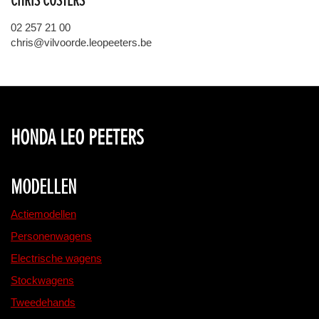
CHRIS COSTERS
02 257 21 00
chris@vilvoorde.leopeeters.be
HONDA LEO PEETERS
MODELLEN
Actiemodellen
Personenwagens
Electrische wagens
Stockwagens
Tweedehands